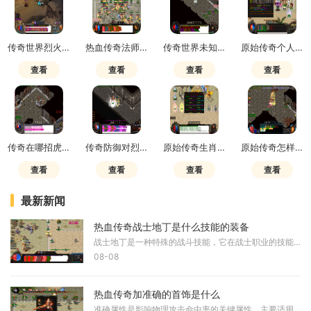
传奇世界烈火好还是雷霆好用
热血传奇法师流星火雨技能符文如何合成的
传奇世界未知暗殿入口在哪
原始传奇个人贡献值怎么获得
查看
查看
查看
查看
传奇在哪招虎卫师傅啊
传奇防御对烈火有用吗
原始传奇生肖合成需要什么
原始传奇怎样快速升级装备
查看
查看
查看
查看
最新新闻
热血传奇战士地丁是什么技能的装备
战士地丁是一种特殊的战斗技能，它在战士职业的技能体系中具有重要地位。该技能让战士能够在战斗中施展出范围性的攻击效果，对多个目标造成伤害。从本质上来说，战士地丁代表
08-08
热血传奇加准确的首饰是什么
准确属性是影响物理攻击命中率的关键属性，主要适用于战士职业。能够提供准确加成的首饰主要集中在项链和手镯两类。项链方面，传统项链、恶魔铃铛、灵魂项链等自身带有准确属