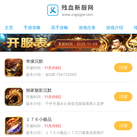
主页
手游攻略
高手攻略
游戏任务
游戏介绍
更新时间：2025-11-09
奇缘沉默
详情
开服时间：
11月/09日
版本介绍：
加Q群:754732063
独家魅影沉默
详情
开服时间：
11月/09日
版本介绍：
千件专属永久保值无限探索散人追梦
１７６小极品
详情
开服时间：
11月/09日
版本介绍：
１７６小极品＋７刀刀毒素全部靠打