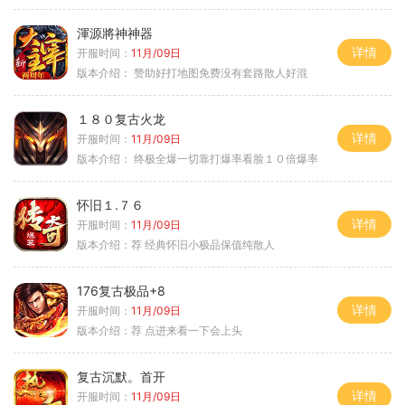
渾源將神神器
详情
开服时间：
11月/09日
版本介绍：
赞助好打地图免费没有套路散人好混
１８０复古火龙
详情
开服时间：
11月/09日
版本介绍：
终极全爆一切靠打爆率看脸１０倍爆率
怀旧１.７６
详情
开服时间：
11月/09日
版本介绍：
荐 经典怀旧小极品保值纯散人
176复古极品+8
详情
开服时间：
11月/09日
版本介绍：
荐 点进来看一下会上头
复古沉默。首开
详情
开服时间：
11月/09日