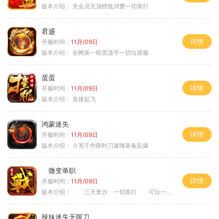
版本介绍：
无会员无顶榜低消费一切靠打
君盛
详情
开服时间：
11月/09日
版本介绍：
全网第一暗黑荡平一切垃圾服
蛋蛋
详情
开服时间：
11月/09日
版本介绍：
直接起飞
鸿蒙迷失
详情
开服时间：
11月/09日
版本介绍：
０茺千件限时刀速嗨装备乱爆
微变单职
详情
开服时间：
11月/09日
版本介绍：
三天拿沙 一切靠打 可玩一年
辣妹迷失无限刀