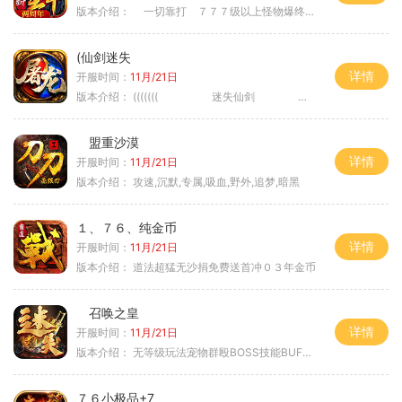
版本介绍：
一切靠打 ７７７级以上怪物爆终极
(仙剑迷失
详情
开服时间：
11月/21日
版本介绍：
((((((( 迷失仙剑 )))))
盟重沙漠
详情
开服时间：
11月/21日
版本介绍：
攻速,沉默,专属,吸血,野外,追梦,暗黑
１、７６、纯金币
详情
开服时间：
11月/21日
版本介绍：
道法超猛无沙捐免费送首冲０３年金币
召唤之皇
详情
开服时间：
11月/21日
版本介绍：
无等级玩法宠物群殴BOSS技能BUFF铭文B
７６小极品+7