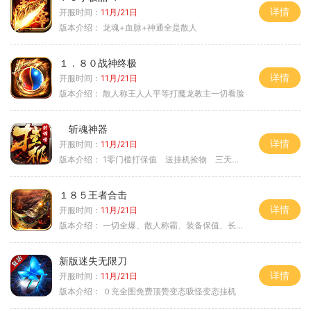
详情
开服时间：
11月/21日
版本介绍：
龙魂+血脉+神通全是散人
１．８０战神终极
详情
开服时间：
11月/21日
版本介绍：
散人称王人人平等打魔龙教主一切看脸
斩魂神器
详情
开服时间：
11月/21日
版本介绍：
1零门槛打保值 送挂机捡物 三天合区
１８５王者合击
详情
开服时间：
11月/21日
版本介绍：
一切全爆、散人称霸、装备保值、长期耐玩
新版迷失无限刀
详情
开服时间：
11月/21日
版本介绍：
０充全图免费顶赞变态吸怪变态挂机