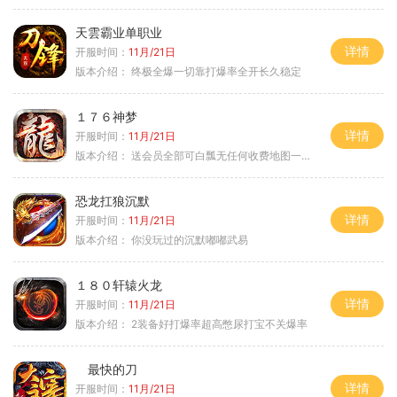
天雲霸业单职业
详情
开服时间：
11月/21日
版本介绍：
终极全爆一切靠打爆率全开长久稳定
１７６神梦
详情
开服时间：
11月/21日
版本介绍：
送会员全部可白瓢无任何收费地图一切靠打
恐龙扛狼沉默
详情
开服时间：
11月/21日
版本介绍：
你没玩过的沉默嘟嘟武易
１８０轩辕火龙
详情
开服时间：
11月/21日
版本介绍：
2装备好打爆率超高憋尿打宝不关爆率
最快的刀
详情
开服时间：
11月/21日