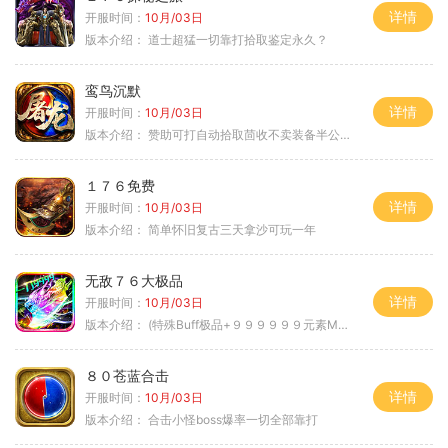
详情
开服时间：
10月/03日
版本介绍：
道士超猛一切靠打拾取鉴定永久？
鸾鸟沉默
详情
开服时间：
10月/03日
版本介绍：
赞助可打自动拾取茴收不卖装备半公益服
１７６免费
详情
开服时间：
10月/03日
版本介绍：
简单怀旧复古三天拿沙可玩一年
无敌７６大极品
详情
开服时间：
10月/03日
版本介绍：
(特殊Buff极品+９９９９９９元素Max）
８０苍蓝合击
详情
开服时间：
10月/03日
版本介绍：
合击小怪boss爆率一切全部靠打