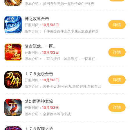
版本介绍：
梦回当年兄弟一起砍传奇0冲终极
神之攻速合击
详情
开服时间：
10月/03日
版本介绍：
千件首爆百件永久专属沉默道盾神器
复古沉默。一区。
详情
开服时间：
10月/03日
版本介绍：
，官方授权，神器靠打，一切靠打，
１７６无极合击
详情
开服时间：
10月/03日
版本介绍：
装备全爆.轻松运九.等级好升.自捡自回
梦幻西游神宠篇
详情
开服时间：
10月/03日
版本介绍：
全新副本等你来战
１７６探秘之旅