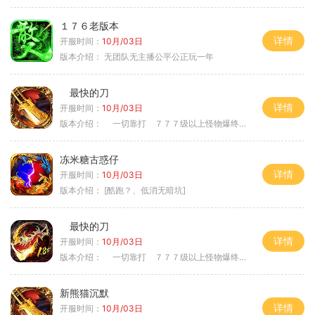
１７６老版本
详情
开服时间：
10月/03日
版本介绍：
无团队无主播公平公正玩一年
最快的刀
详情
开服时间：
10月/03日
版本介绍：
一切靠打 ７７７级以上怪物爆终极
冻米糖古惑仔
详情
开服时间：
10月/03日
版本介绍：
[酷跑？、低消无暗坑]
最快的刀
详情
开服时间：
10月/03日
版本介绍：
一切靠打 ７７７级以上怪物爆终极
新熊猫沉默
详情
开服时间：
10月/03日