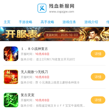
主页
手游攻略
高手攻略
游戏任务
游戏介绍
更新时间：2025-10-03
１．８０战神复古
详情
开服时间：
10月/03日
版本介绍：
道士2只狗1.76老复古开天好打
无人能敌つ无线刀
详情
开服时间：
10月/03日
版本介绍：
荐 ０元满级上线变土豪秒各种装Ｂ
复古灵宠
详情
开服时间：
10月/03日
版本介绍：
拾取鉴定铭文ＢＵＦＦ宝宝牛逼暗黑属性